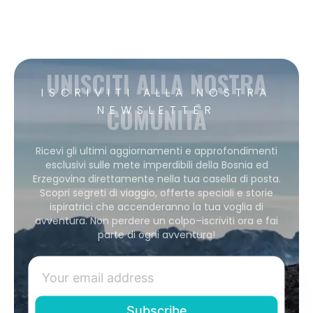
UNISCITI ALLA NOSTRA
ISCRIVITI ALLA NOSTRA
COMUNITÀ
NEWSLETTER
Ricevi gli ultimi aggiornamenti e approfondimenti
esclusivi sulle mete imperdibili della Bosnia ed
Erzegovina direttamente nella tua casella di posta.
Scopri segreti di viaggio, offerte speciali e storie
ispiratrici che accenderanno la tua voglia di
avventura. Non perdere un colpo–iscriviti ora e fai
parte di ogni avventura!