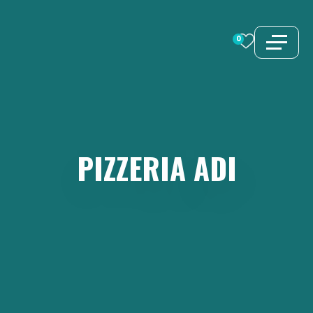
Vai
al
0
contenuto
PIZZERIA
ADI