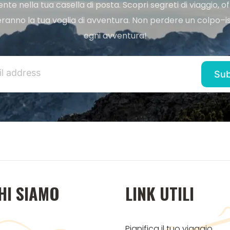
e nella tua casella di posta. Scopri segreti di viaggio, of
ranno la tua voglia di avventura. Non perdere un colpo–iscr
ogni avventura!
HI SIAMO
LINK UTILI
Pianifica il tuo viaggio