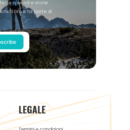
ferte speciali e storie
iviti ora e fai parte di
LEGALE
Termini e condizioni