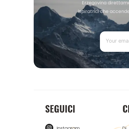
Erzegovina direttament
ispiratrici che accende
SEGUICI
C
Instagram
Di