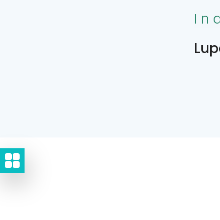
In
Lup