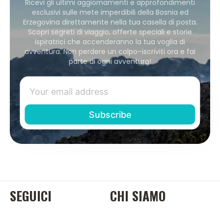
Ricevi gli ultimi aggiornamenti e approfondimenti
esclusivi sulle mete imperdibili della Bosnia ed
Erzegovina direttamente nella tua casella di posta.
Scopri segreti di viaggio, offerte speciali e storie
ispiratrici che accenderanno la tua voglia di
avventura. Non perdere un colpo–iscriviti ora e fai
parte di ogni avventura!
SEGUICI
CHI SIAMO