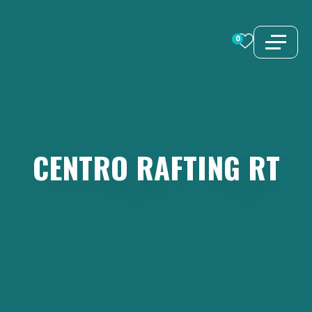
Vai
al
0
contenuto
CENTRO
RAFTING
RT