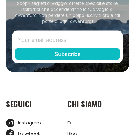
Scopri segreti di viaggio, offerte speciali e storie
ispiratrici che accenderanno la tua voglia di
avventura. Non perdere un colpo–iscriviti ora e fai
parte di ogni avventura!
SEGUICI
CHI SIAMO
Instagram
Di
Facebook
Blog