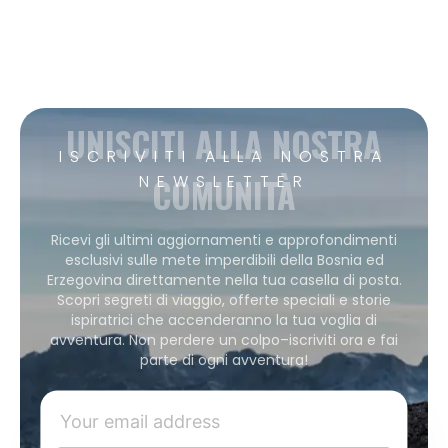
UNISCITI ALLA NOSTRA
ISCRIVITI ALLA NOSTRA
COMUNITÀ
NEWSLETTER
Ricevi gli ultimi aggiornamenti e approfondimenti
esclusivi sulle mete imperdibili della Bosnia ed
Erzegovina direttamente nella tua casella di posta.
Scopri segreti di viaggio, offerte speciali e storie
ispiratrici che accenderanno la tua voglia di
avventura. Non perdere un colpo–iscriviti ora e fai
parte di ogni avventura!