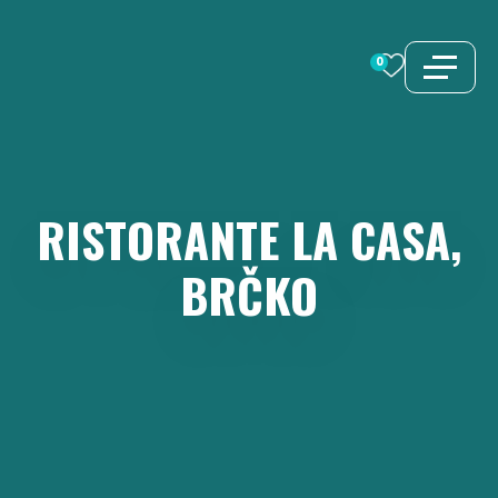
Vai
al
0
contenuto
RISTORANTE
LA
CASA,
BRČKO