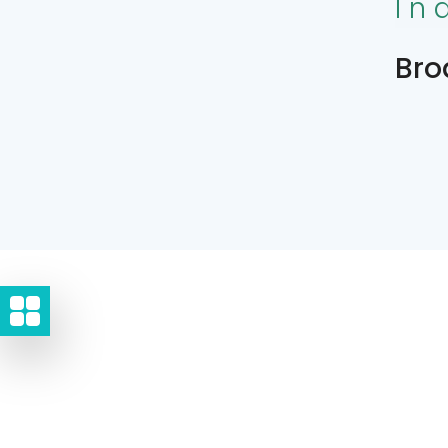
In
Bro