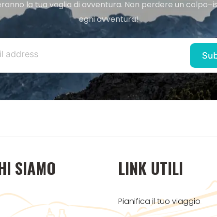
ranno la tua voglia di avventura. Non perdere un colpo–iscr
ogni avventura!
HI SIAMO
LINK UTILI
Pianifica il tuo viaggio