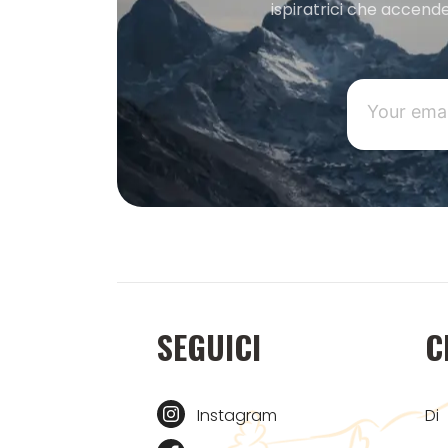
ispiratrici che accende
SEGUICI
C
Instagram
Di