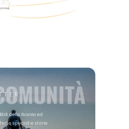
 COMUNITÀ
TTER
bili della Bosnia ed
ferte speciali e storie