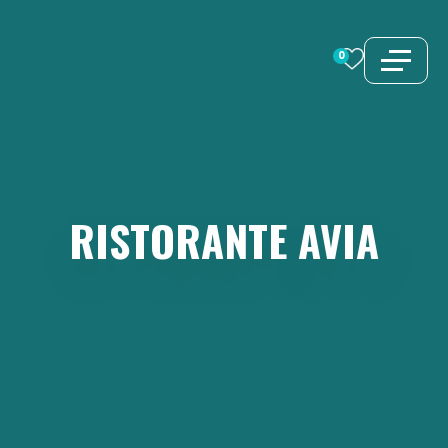
Vai
al
0
contenuto
RISTORANTE
AVIA