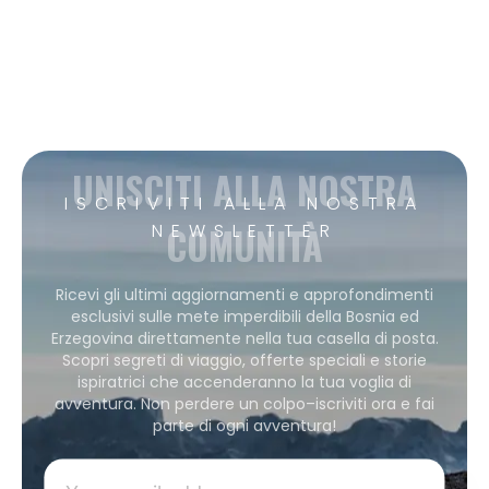
UNISCITI ALLA NOSTRA
ISCRIVITI ALLA NOSTRA
COMUNITÀ
NEWSLETTER
Ricevi gli ultimi aggiornamenti e approfondimenti
esclusivi sulle mete imperdibili della Bosnia ed
Erzegovina direttamente nella tua casella di posta.
Scopri segreti di viaggio, offerte speciali e storie
ispiratrici che accenderanno la tua voglia di
avventura. Non perdere un colpo–iscriviti ora e fai
parte di ogni avventura!