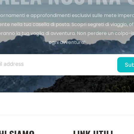
ggiornamenti e approfondimenti esclusivi sulle mete imperdi
e nella tua casella di posta. Scopri segreti di viaggio, of
ranno la tua voglia di avventura. Non perdere un colpo–iscr
ogni avventura!