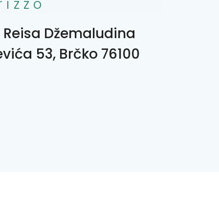
rizzo
, Reisa Džemaludina
vića 53, Brčko 76100