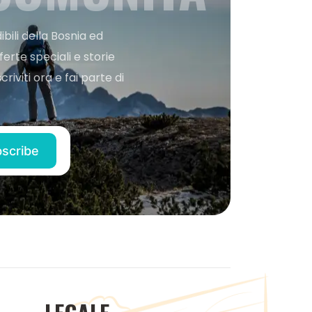
bili della Bosnia ed
ferte speciali e storie
iviti ora e fai parte di