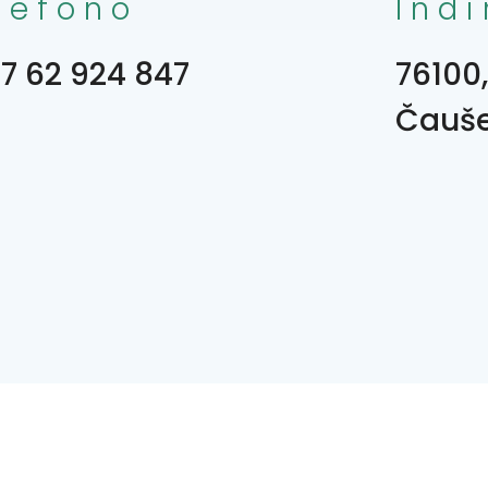
lefono
Indi
7 62 924 847
76100
Čauše