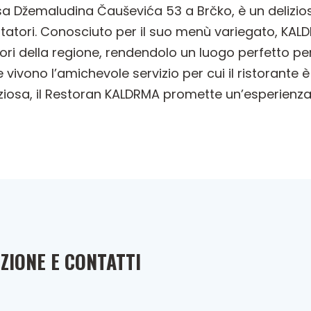
sa Džemaludina Čauševića 53 a Brčko, è un delizio
visitatori. Conosciuto per il suo menù variegato, 
ori della regione, rendendolo un luogo perfetto pe
ivono l’amichevole servizio per cui il ristorante 
ziosa, il Restoran KALDRMA promette un’esperien
ZIONE E CONTATTI