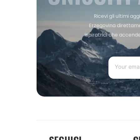
Ricevi gli ultimi a
Erzegovina direttament
ispiratrici che accende