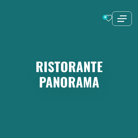
Vai
al
0
contenuto
RISTORANTE
PANORAMA