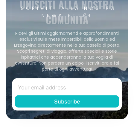
UNISCITI ALLA NOSTRA
ISCRIVITI ALLA NOSTRA
COMUNITÀ
NEWSLETTER
Ricevi gli ultimi aggiornamenti e approfondimenti
esclusivi sulle mete imperdibili della Bosnia ed
Erzegovina direttamente nella tua casella di posta.
Scopri segreti di viaggio, offerte speciali e storie
ispiratrici che accenderanno la tua voglia di
avventura. Non perdere un colpo–iscriviti ora e fai
parte di ogni avventura!