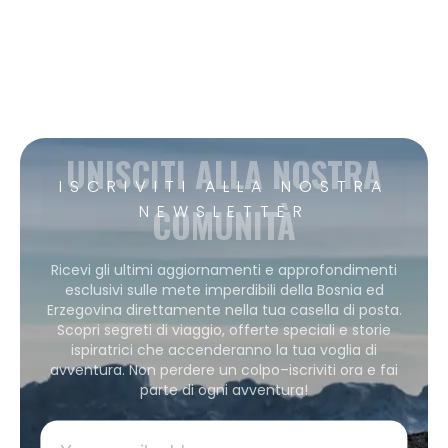
UNISCITI ALLA NOSTRA
ISCRIVITI ALLA NOSTRA
COMUNITÀ
NEWSLETTER
Ricevi gli ultimi aggiornamenti e approfondimenti
esclusivi sulle mete imperdibili della Bosnia ed
Erzegovina direttamente nella tua casella di posta.
Scopri segreti di viaggio, offerte speciali e storie
ispiratrici che accenderanno la tua voglia di
avventura. Non perdere un colpo–iscriviti ora e fai
parte di ogni avventura!