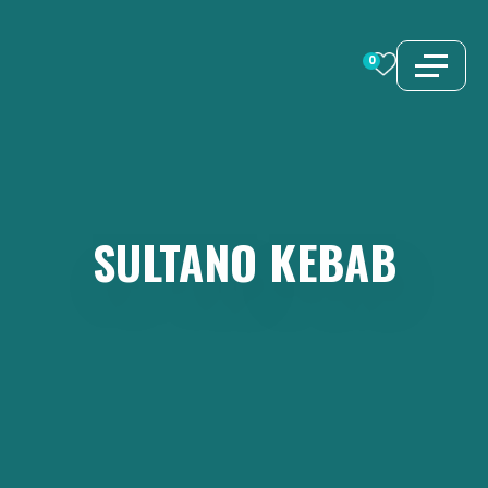
Vai
al
0
contenuto
SULTANO
KEBAB