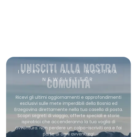
UNISCITI ALLA NOSTRA
ISCRIVITI ALLA NOSTRA
COMUNITÀ
NEWSLETTER
Ricevi gli ultimi aggiornamenti e approfondimenti
esclusivi sulle mete imperdibili della Bosnia ed
Erzegovina direttamente nella tua casella di posta.
Scopri segreti di viaggio, offerte speciali e storie
ispiratrici che accenderanno la tua voglia di
avventura. Non perdere un colpo–iscriviti ora e fai
parte di ogni avventura!