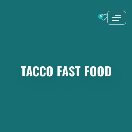
Vai
al
0
contenuto
TACCO
FAST
FOOD