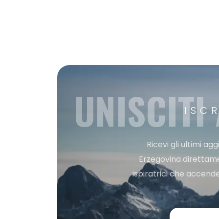
UNISCITI
ISC
Ricevi gli ultimi a
Erzegovina direttament
ispiratrici che accende