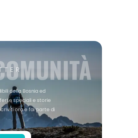
 COMUNITÀ
TTER
bili della Bosnia ed
ferte speciali e storie
iviti ora e fai parte di