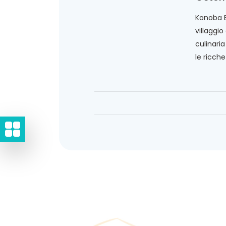
Konoba B
villaggio
culinari
le ricche