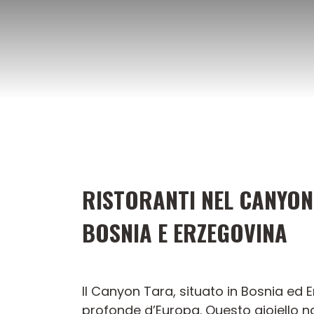
Vai
al
contenuto
RISTORANTI NEL CANYON
BOSNIA E ERZEGOVINA
Il Canyon Tara, situato in Bosnia ed 
profonde d’Europa. Questo gioiello na