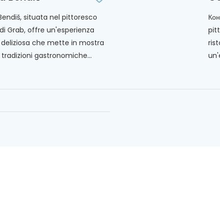
endiš, situata nel pittoresco
Кон
 di Grab, offre un'esperienza
pit
a deliziosa che mette in mostra
ris
 tradizioni gastronomiche...
un'