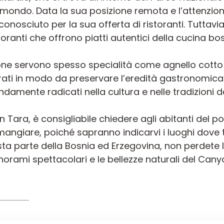
il mondo. Data la sua posizione remota e l’attenzion
sciuto per la sua offerta di ristoranti. Tuttavia, n
oranti che offrono piatti autentici della cucina bos
egione servono spesso specialità come agnello cotto
rati in modo da preservare l’eredità gastronomica d
ndamente radicati nella cultura e nelle tradizioni d
n Tara, è consigliabile chiedere agli abitanti del po
mangiare, poiché sapranno indicarvi i luoghi dove 
questa parte della Bosnia ed Erzegovina, non perdete
norami spettacolari e le bellezze naturali del Cany