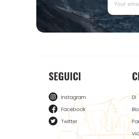
SEGUICI
C
Instagram
Di
Facebook
Bl
Twitter
Pa
Vi