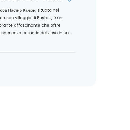
оба Пастир Кањон, situata nel
toresco villaggio di Bastasi, è un
torante affascinante che offre
esperienza culinaria deliziosa in un...