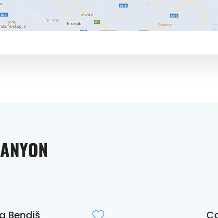
CANYON
ia Bendiš
Ca