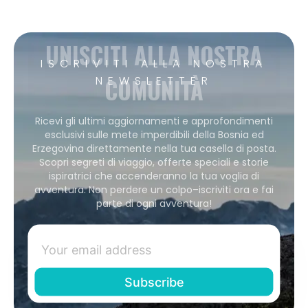
UNISCITI ALLA NOSTRA
ISCRIVITI ALLA NOSTRA
COMUNITÀ
NEWSLETTER
Ricevi gli ultimi aggiornamenti e approfondimenti
esclusivi sulle mete imperdibili della Bosnia ed
Erzegovina direttamente nella tua casella di posta.
Scopri segreti di viaggio, offerte speciali e storie
ispiratrici che accenderanno la tua voglia di
avventura. Non perdere un colpo–iscriviti ora e fai
parte di ogni avventura!