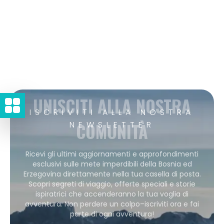
UNISCITI ALLA NOSTRA
ISCRIVITI ALLA NOSTRA
COMUNITÀ
NEWSLETTER
Ricevi gli ultimi aggiornamenti e approfondimenti
esclusivi sulle mete imperdibili della Bosnia ed
Erzegovina direttamente nella tua casella di posta.
Scopri segreti di viaggio, offerte speciali e storie
ispiratrici che accenderanno la tua voglia di
avventura. Non perdere un colpo–iscriviti ora e fai
parte di ogni avventura!