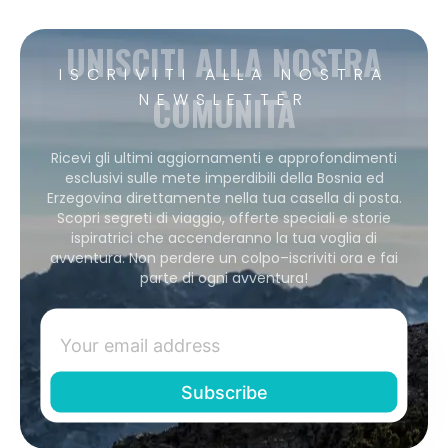
UNISCITI ALLA NOSTRA
ISCRIVITI ALLA NOSTRA
COMUNITÀ
NEWSLETTER
Ricevi gli ultimi aggiornamenti e approfondimenti
esclusivi sulle mete imperdibili della Bosnia ed
Erzegovina direttamente nella tua casella di posta.
Scopri segreti di viaggio, offerte speciali e storie
ispiratrici che accenderanno la tua voglia di
avventura. Non perdere un colpo–iscriviti ora e fai
parte di ogni avventura!