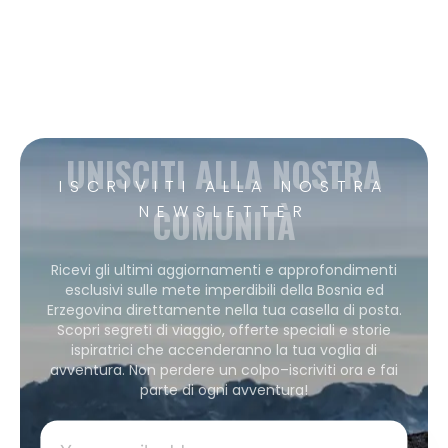
UNISCITI ALLA NOSTRA
ISCRIVITI ALLA NOSTRA
COMUNITÀ
NEWSLETTER
Ricevi gli ultimi aggiornamenti e approfondimenti
esclusivi sulle mete imperdibili della Bosnia ed
Erzegovina direttamente nella tua casella di posta.
Scopri segreti di viaggio, offerte speciali e storie
ispiratrici che accenderanno la tua voglia di
avventura. Non perdere un colpo–iscriviti ora e fai
parte di ogni avventura!