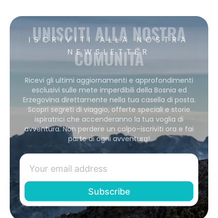
UNISCITI ALLA NOSTRA
ISCRIVITI ALLA NOSTRA
COMUNITÀ
NEWSLETTER
Ricevi gli ultimi aggiornamenti e approfondimenti
esclusivi sulle mete imperdibili della Bosnia ed
Erzegovina direttamente nella tua casella di posta.
Scopri segreti di viaggio, offerte speciali e storie
ispiratrici che accenderanno la tua voglia di
avventura. Non perdere un colpo–iscriviti ora e fai
parte di ogni avventura!