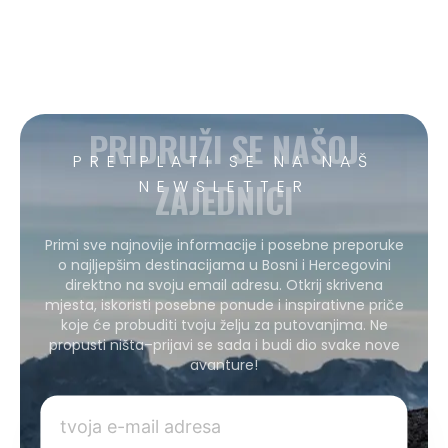
PRIDRUŽI SE NAŠOJ
PRETPLATI SE NA NAŠ
ZAJEDNICI
NEWSLETTER
Primi sve najnovije informacije i posebne preporuke
o najljepšim destinacijama u Bosni i Hercegovini
direktno na svoju email adresu. Otkrij skrivena
mjesta, iskoristi posebne ponude i inspirativne priče
koje će probuditi tvoju želju za putovanjima. Ne
propusti ništa–prijavi se sada i budi dio svake nove
avanture!