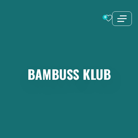
Preskoči
na
0
sadržaj
BAMBUSS
KLUB