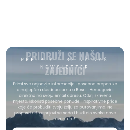
PRIDRUŽI SE NAŠOJ
PRETPLATI SE NA NAŠ
ZAJEDNICI
NEWSLETTER
Primi sve najnovije informacije i posebne preporuke
o najljepšim destinacijama u Bosni i Hercegovini
direktno na svoju email adresu. Otkrij skrivena
mjesta, iskoristi posebne ponude i inspirativne priče
koje će probuditi tvoju želju za putovanjima. Ne
propusti ništa–prijavi se sada i budi dio svake nove
avanture!