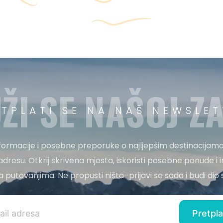
ŽI SE NAŠOJ ZA
ETPLATI SE NA NAŠ NEWSLET
nformacije i posebne preporuke o najljepšim destinacijama
adresu. Otkrij skrivena mjesta, iskoristi posebne ponude i i
 za putovanjima. Ne propusti ništa–prijavi se sada i budi di