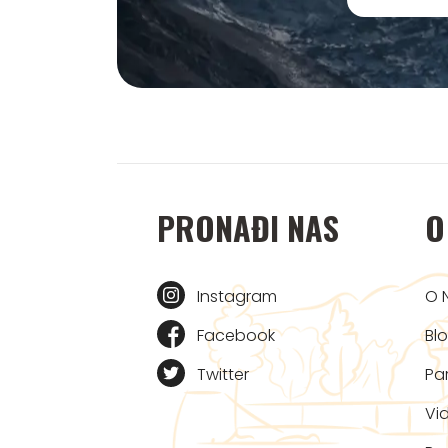
PRONAĐI NAS
O
Instagram
O 
Facebook
Bl
Twitter
Par
Vi