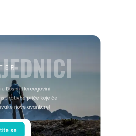
JEDNICI
TER
 u Bosni i Hercegovini
nspirativne priče koje će
o svake nove avanture!