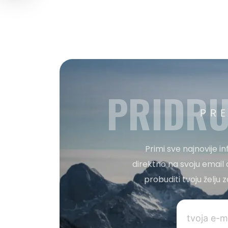
PRIDRU
PR
Primi sve najnovije i
direktno na svoju email 
probuditi tvoju želju