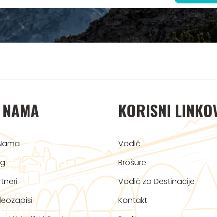
 NAMA
KORISNI LINKO
Nama
Vodič
og
Brošure
tneri
Vodič za Destinacije
deozapisi
Kontakt