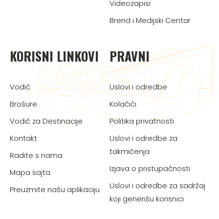
Videozapisi
Brend i Medijski Centar
KORISNI LINKOVI
PRAVNI
Vodič
Uslovi i odredbe
Brošure
Kolačići
Vodič za Destinacije
Politika privatnosti
Kontakt
Uslovi i odredbe za
takmičenja
Radite s nama
Izjava o pristupačnosti
Mapa sajta
Uslovi i odredbe za sadržaj
Preuzmite našu aplikaciju
koji generišu korisnici