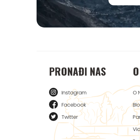
PRONAĐI NAS
O
Instagram
O 
Facebook
Bl
Twitter
Par
Vi