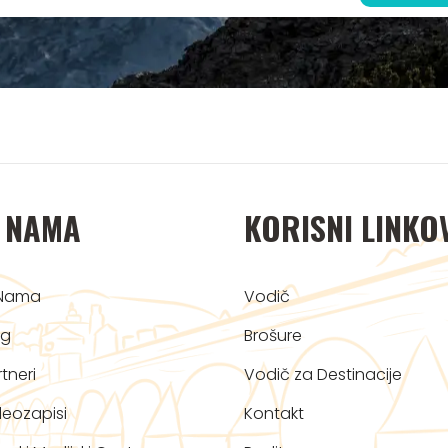
 NAMA
KORISNI LINKO
Nama
Vodič
og
Brošure
tneri
Vodič za Destinacije
deozapisi
Kontakt