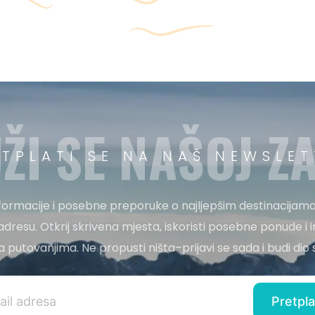
ŽI SE NAŠOJ ZA
ETPLATI SE NA NAŠ NEWSLET
nformacije i posebne preporuke o najljepšim destinacijama
adresu. Otkrij skrivena mjesta, iskoristi posebne ponude i i
 za putovanjima. Ne propusti ništa–prijavi se sada i budi di