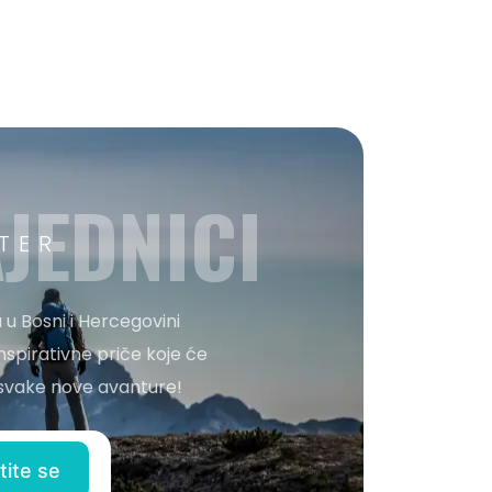
JEDNICI
TER
 u Bosni i Hercegovini
nspirativne priče koje će
o svake nove avanture!