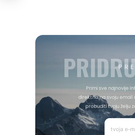
PRIDRU
PR
Primi sve najnovije i
direktno na svoju email 
probuditi tvoju želju