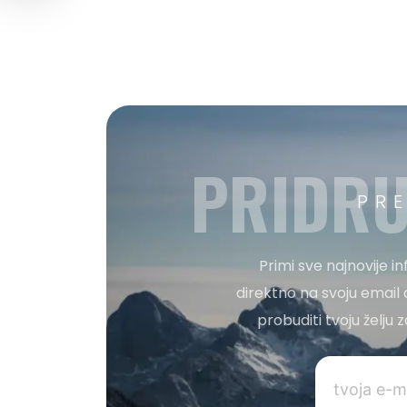
PRIDRU
PR
Primi sve najnovije i
direktno na svoju email 
probuditi tvoju želju