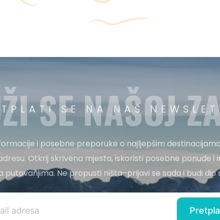
ŽI SE NAŠOJ ZA
ETPLATI SE NA NAŠ NEWSLET
nformacije i posebne preporuke o najljepšim destinacijama
adresu. Otkrij skrivena mjesta, iskoristi posebne ponude i i
 za putovanjima. Ne propusti ništa–prijavi se sada i budi di