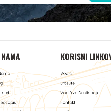
 NAMA
KORISNI LINKO
Nama
Vodič
og
Brošure
tneri
Vodič za Destinacije
deozapisi
Kontakt