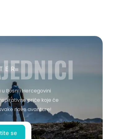
JEDNICI
TER
 u Bosni i Hercegovini
nspirativne priče koje će
o svake nove avanture!