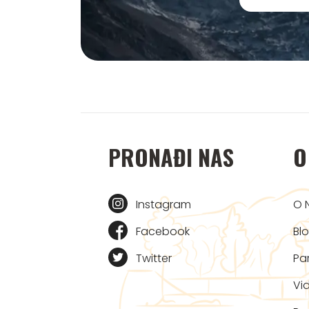
PRONAĐI NAS
O
Instagram
O 
Facebook
Bl
Twitter
Par
Vi