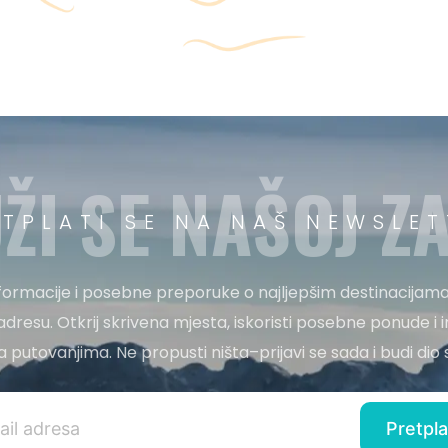
ŽI SE NAŠOJ ZA
ETPLATI SE NA NAŠ NEWSLET
nformacije i posebne preporuke o najljepšim destinacijama
adresu. Otkrij skrivena mjesta, iskoristi posebne ponude i i
 za putovanjima. Ne propusti ništa–prijavi se sada i budi di