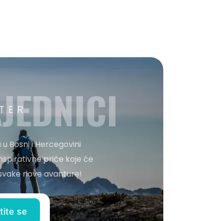
JEDNICI
TER
 u Bosni i Hercegovini
nspirativne priče koje će
o svake nove avanture!