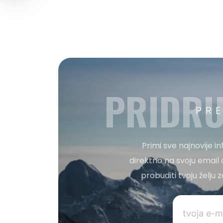
PRIDRU
PR
Primi sve najnovije i
direktno na svoju email 
probuditi tvoju želju