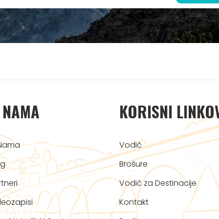
 NAMA
KORISNI LINKO
Nama
Vodič
og
Brošure
tneri
Vodič za Destinacije
deozapisi
Kontakt