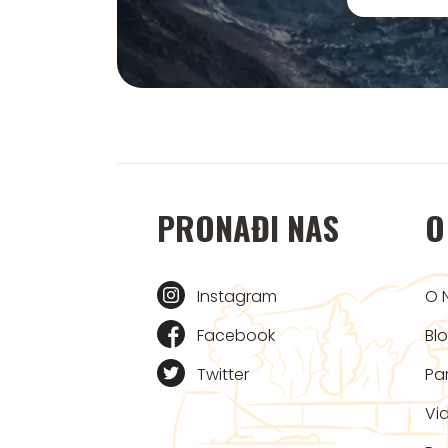
PRONAĐI NAS
O
Instagram
O 
Facebook
Bl
Twitter
Par
Vi