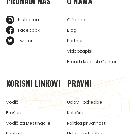
PRONAĐI NAS
O NAMA
Instagram
O Nama
Facebook
Blog
Twitter
Partneri
Videozapisi
Brend i Medijski Centar
KORISNI LINKOVI
PRAVNI
Vodič
Uslovi i odredbe
Brošure
Kolačići
Vodič za Destinacije
Politika privatnosti
Kontakt
Uslovi i odredbe za