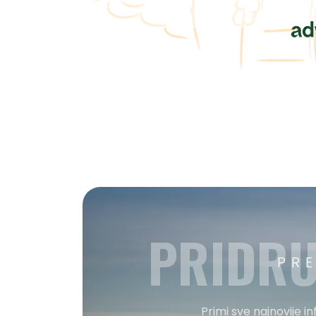
PRIDRU
PR
Primi sve najnovije i