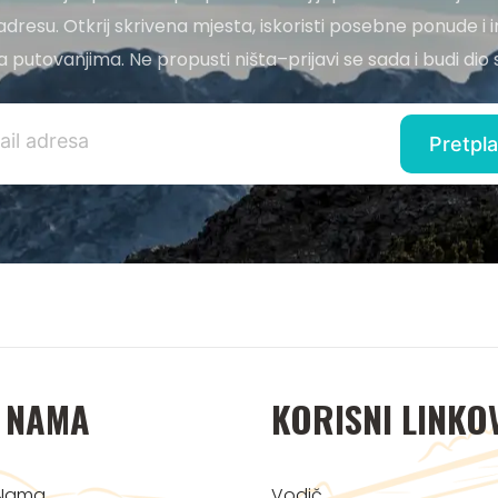
adresu. Otkrij skrivena mjesta, iskoristi posebne ponude i i
 za putovanjima. Ne propusti ništa–prijavi se sada i budi di
 NAMA
KORISNI LINKO
Nama
Vodič