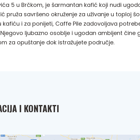
ića 5 u Brčkom, je šarmantan kafić koji nudi ugoda
ić pruža savršeno okruženje za uživanje u toploj šolj
 kafiću i za ponijeti, Caffe Pile zadovoljava potreb
. Njegovo ljubazno osoblje i ugodan ambijent čin
om za opuštanje dok istražujete područje.
CIJA I KONTAKTI