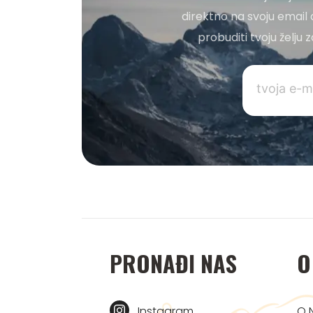
direktno na svoju email 
probuditi tvoju želju
PRONAĐI NAS
O
Instagram
O 