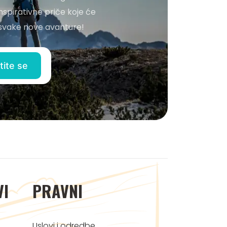
nspirativne priče koje će
o svake nove avanture!
VI
PRAVNI
Uslovi i odredbe