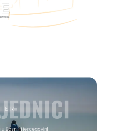
JEDNICI
TER
 u Bosni i Hercegovini