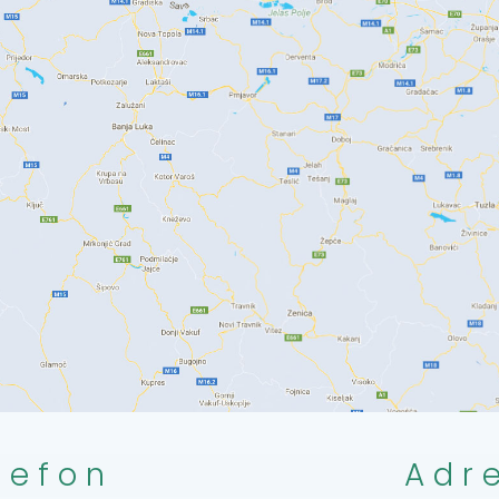
lefon
Adr