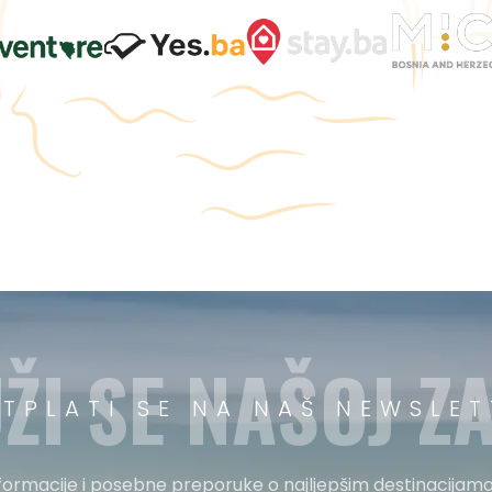
ŽI SE NAŠOJ ZA
ETPLATI SE NA NAŠ NEWSLET
nformacije i posebne preporuke o najljepšim destinacijama