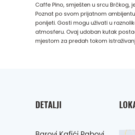
Caffe Pino, smješten u srcu Brčkog, j
Poznat po svom prijatnom ambijentu, 
ponijeti. Gosti mogu uživati u raznol
atmosferu. Ovaj udoban kutak postao 
mjestom za predah tokom istraživan
DETALJI
LOKA
Barovi Kafići Pabovi