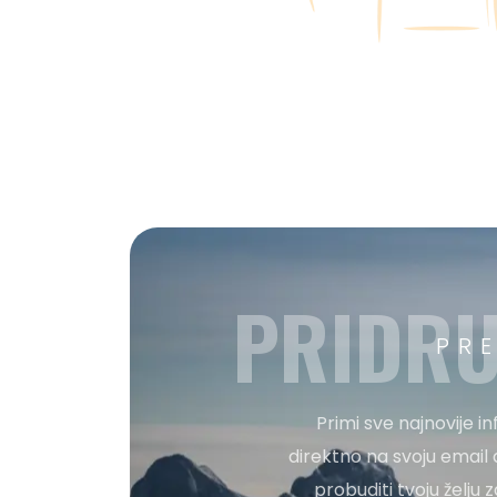
PRIDRU
PR
Primi sve najnovije i
direktno na svoju email 
probuditi tvoju želju