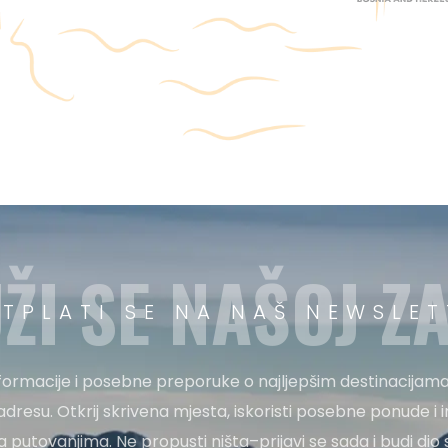
ŽI SE NAŠOJ ZA
ETPLATI SE NA NAŠ NEWSLET
nformacije i posebne preporuke o najljepšim destinacijama
adresu. Otkrij skrivena mjesta, iskoristi posebne ponude i i
 za putovanjima. Ne propusti ništa–prijavi se sada i budi di