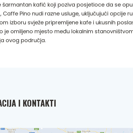
e šarmantan kafić koji poziva posjetioce da se opus
Caffe Pino nudi razne usluge, uključujući opcije r
ikom izboru svježe pripremljene kafe i ukusnih posl
je omiljeno mjesto među lokalnim stanovništvom i 
ja ovog područja.
CIJA I KONTAKTI