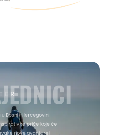
JEDNICI
TER
 u Bosni i Hercegovini
nspirativne priče koje će
o svake nove avanture!