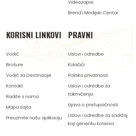
Videozapisi
Brend i Medijski Centar
KORISNI LINKOVI
PRAVNI
Vodič
Uslovi i odredbe
Brošure
Kolačići
Vodič za Destinacije
Politika privatnosti
Kontakt
Uslovi i odredbe za
takmičenja
Radite s nama
Izjava o pristupačnosti
Mapa sajta
Uslovi i odredbe za sadržaj
Preuzmite našu aplikaciju
koji generišu korisnici