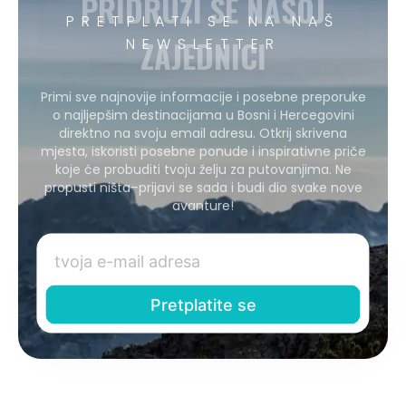
PRIDRUŽI SE NAŠOJ
PRETPLATI SE NA NAŠ
ZAJEDNICI
NEWSLETTER
Primi sve najnovije informacije i posebne preporuke
o najljepšim destinacijama u Bosni i Hercegovini
direktno na svoju email adresu. Otkrij skrivena
mjesta, iskoristi posebne ponude i inspirativne priče
koje će probuditi tvoju želju za putovanjima. Ne
propusti ništa–prijavi se sada i budi dio svake nove
avanture!