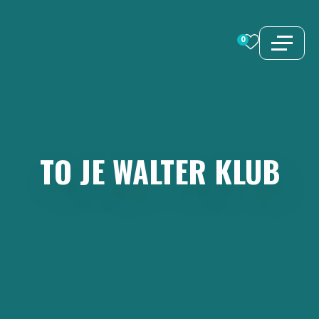
Preskoči
na
0
sadržaj
TO
JE
WALTER
KLUB