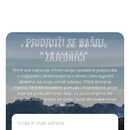
PRIDRUŽI SE NAŠOJ
PRETPLATI SE NA NAŠ
ZAJEDNICI
NEWSLETTER
Primi sve najnovije informacije i posebne preporuke
o najljepšim destinacijama u Bosni i Hercegovini
direktno na svoju email adresu. Otkrij skrivena
mjesta, iskoristi posebne ponude i inspirativne priče
koje će probuditi tvoju želju za putovanjima. Ne
propusti ništa–prijavi se sada i budi dio svake nove
avanture!