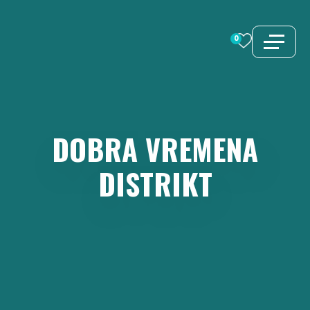
Preskoči
na
0
sadržaj
DOBRA
VREMENA
DISTRIKT