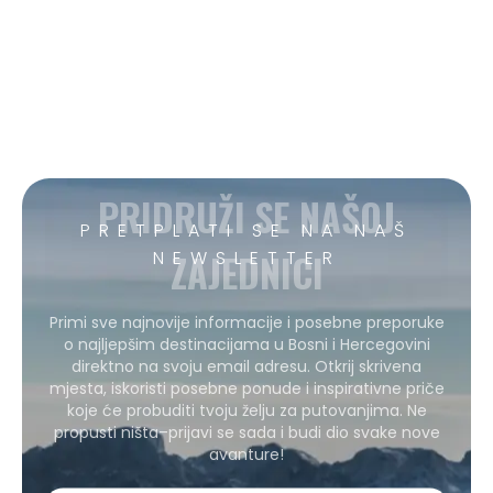
PRIDRUŽI SE NAŠOJ
PRETPLATI SE NA NAŠ
ZAJEDNICI
NEWSLETTER
Primi sve najnovije informacije i posebne preporuke
o najljepšim destinacijama u Bosni i Hercegovini
direktno na svoju email adresu. Otkrij skrivena
mjesta, iskoristi posebne ponude i inspirativne priče
koje će probuditi tvoju želju za putovanjima. Ne
propusti ništa–prijavi se sada i budi dio svake nove
avanture!