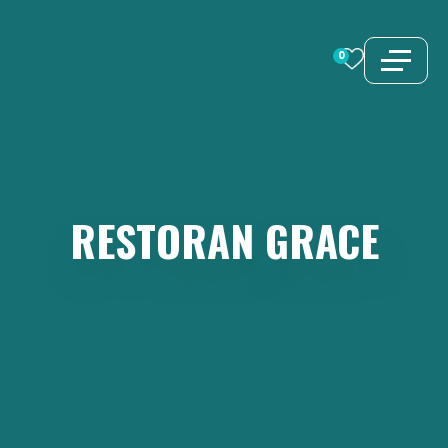
Preskoči
na
0
sadržaj
RESTORAN
GRACE