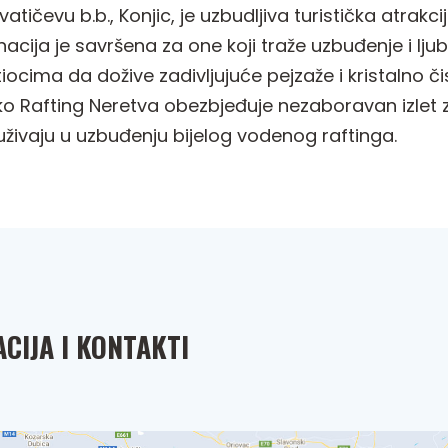
atičevu b.b., Konjic, je uzbudljiva turistička atra
nacija je savršena za one koji traže uzbuđenje i lju
ocima da dožive zadivljujuće pejzaže i kristalno či
 Rafting Neretva obezbjeđuje nezaboravan izlet za 
uživaju u uzbuđenju bijelog vodenog raftinga.
CIJA I KONTAKTI