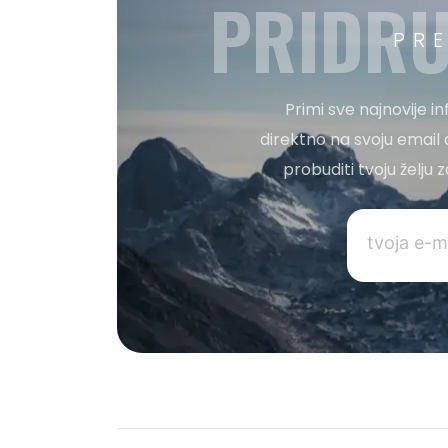
PRIDRU
PR
Primi sve najnovije i
direktno na svoju email 
probuditi tvoju želju