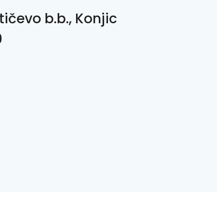
ičevo b.b., Konjic
0