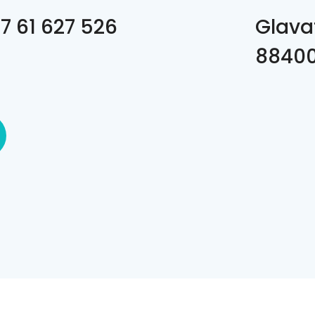
7 61 627 526
Glavat
8840