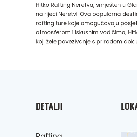
Hitko Rafting Neretva, smješten u Glav
na rijeci Neretvi. Ova popularna desti
rafting ture koje omogućavaju posjeti
atmosferom i iskusnim vodičima, Hitko
koji žele povezivanje s prirodom dok 
DETALJI
LOKA
Rafting