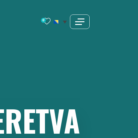
0
ERETVA