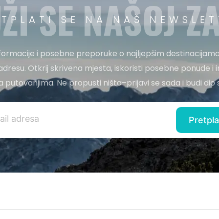
ŽI SE NAŠOJ ZA
ETPLATI SE NA NAŠ NEWSLET
nformacije i posebne preporuke o najljepšim destinacijama
adresu. Otkrij skrivena mjesta, iskoristi posebne ponude i i
 za putovanjima. Ne propusti ništa–prijavi se sada i budi di