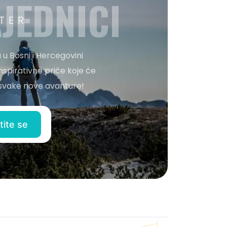
JEDNICI
TER
 u Bosni i Hercegovini
nspirativne priče koje će
o svake nove avanture!