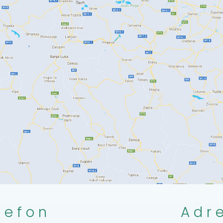
lefon
Adr