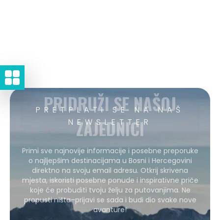
PRIDRUŽI SE NAŠOJ
PRETPLATI SE NA NAŠ
ZAJEDNICI
NEWSLETTER
Primi sve najnovije informacije i posebne preporuke
o najljepšim destinacijama u Bosni i Hercegovini
direktno na svoju email adresu. Otkrij skrivena
mjesta, iskoristi posebne ponude i inspirativne priče
koje će probuditi tvoju želju za putovanjima. Ne
propusti ništa–prijavi se sada i budi dio svake nove
avanture!