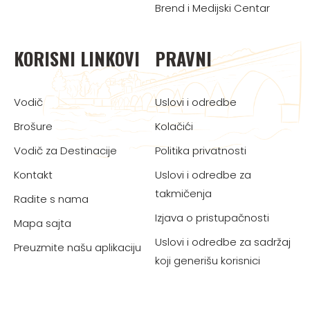
Brend i Medijski Centar
KORISNI LINKOVI
PRAVNI
Vodič
Uslovi i odredbe
Brošure
Kolačići
Vodič za Destinacije
Politika privatnosti
Kontakt
Uslovi i odredbe za
takmičenja
Radite s nama
Izjava o pristupačnosti
Mapa sajta
Uslovi i odredbe za sadržaj
Preuzmite našu aplikaciju
koji generišu korisnici