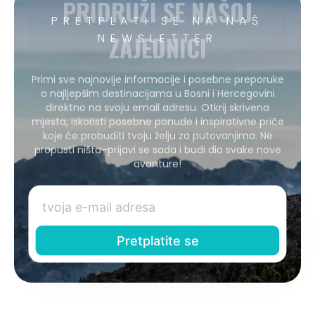
PRIDRUŽI SE NAŠOJ
PRETPLATI SE NA NAŠ
ZAJEDNICI
NEWSLETTER
Primi sve najnovije informacije i posebne preporuke
o najljepšim destinacijama u Bosni i Hercegovini
direktno na svoju email adresu. Otkrij skrivena
mjesta, iskoristi posebne ponude i inspirativne priče
koje će probuditi tvoju želju za putovanjima. Ne
propusti ništa–prijavi se sada i budi dio svake nove
avanture!