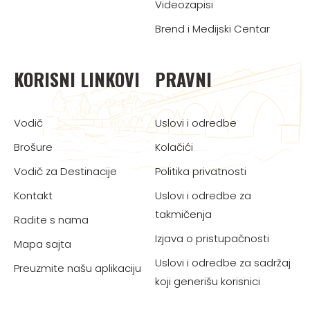
Videozapisi
Brend i Medijski Centar
KORISNI LINKOVI
PRAVNI
Vodič
Uslovi i odredbe
Brošure
Kolačići
Vodič za Destinacije
Politika privatnosti
Kontakt
Uslovi i odredbe za
takmičenja
Radite s nama
Izjava o pristupačnosti
Mapa sajta
Uslovi i odredbe za sadržaj
Preuzmite našu aplikaciju
koji generišu korisnici