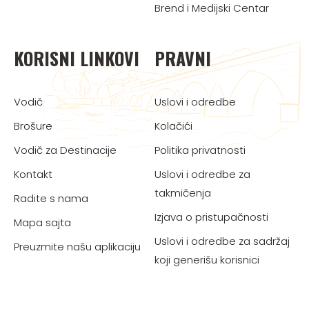
Brend i Medijski Centar
KORISNI LINKOVI
PRAVNI
Vodič
Uslovi i odredbe
Brošure
Kolačići
Vodič za Destinacije
Politika privatnosti
Kontakt
Uslovi i odredbe za
takmičenja
Radite s nama
Izjava o pristupačnosti
Mapa sajta
Uslovi i odredbe za sadržaj
Preuzmite našu aplikaciju
koji generišu korisnici