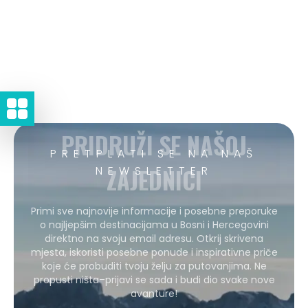
PRIDRUŽI SE NAŠOJ
PRETPLATI SE NA NAŠ
ZAJEDNICI
NEWSLETTER
Primi sve najnovije informacije i posebne preporuke
o najljepšim destinacijama u Bosni i Hercegovini
direktno na svoju email adresu. Otkrij skrivena
mjesta, iskoristi posebne ponude i inspirativne priče
koje će probuditi tvoju želju za putovanjima. Ne
propusti ništa–prijavi se sada i budi dio svake nove
avanture!