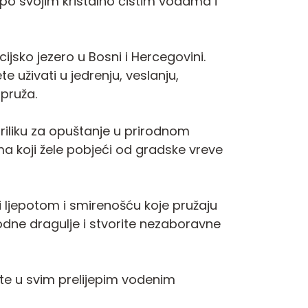
e po svojim kristalno čistim vodama i
ijsko jezero u Bosni i Hercegovini.
e uživati u jedrenju, veslanju,
 pruža.
i priliku za opuštanje u prirodnom
ma koji žele pobjeći od gradske vreve
ani ljepotom i smirenošću koje pružaju
rirodne dragulje i stvorite nezaboravne
ate u svim prelijepim vodenim