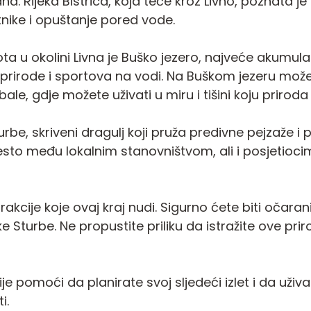
a. Rijeka Bistrica, koja teče kroz Livno, poznata j
knike i opuštanje pored vode.
ta u okolini Livna je Buško jezero, najveće akumulac
 prirode i sportova na vodi. Na Buškom jezeru možet
bale, gdje možete uživati u miru i tišini koju priroda
 Sturbe, skriveni dragulj koji pruža predivne pejzaže 
esto među lokalnim stanovništvom, ali i posjetioci
atrakcije koje ovaj kraj nudi. Sigurno ćete biti očar
ijeke Sturbe. Ne propustite priliku da istražite ove p
pomoći da planirate svoj sljedeći izlet i da uživ
i.