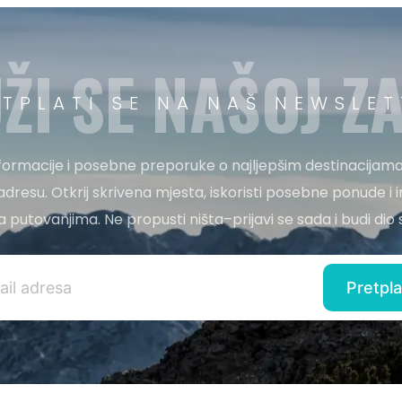
ŽI SE NAŠOJ ZA
ETPLATI SE NA NAŠ NEWSLET
nformacije i posebne preporuke o najljepšim destinacijama
adresu. Otkrij skrivena mjesta, iskoristi posebne ponude i i
 za putovanjima. Ne propusti ništa–prijavi se sada i budi di