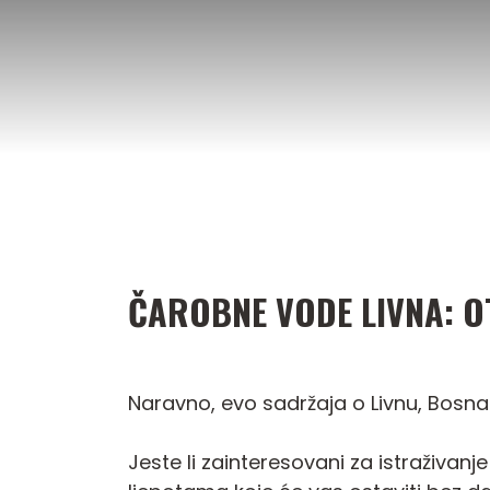
Preskoči
na
sadržaj
ČAROBNE VODE LIVNA: O
Naravno, evo sadržaja o Livnu, Bosna 
Jeste li zainteresovani za istraživanj