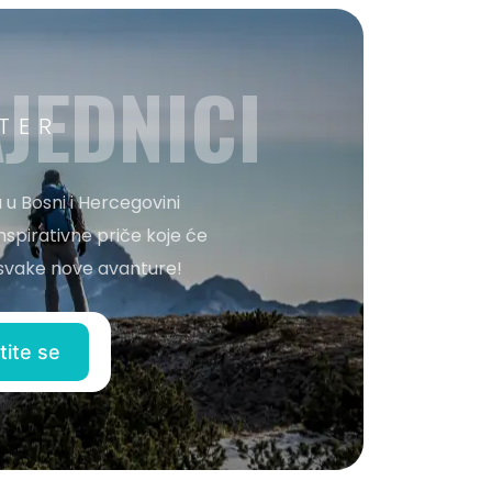
JEDNICI
TER
 u Bosni i Hercegovini
nspirativne priče koje će
o svake nove avanture!