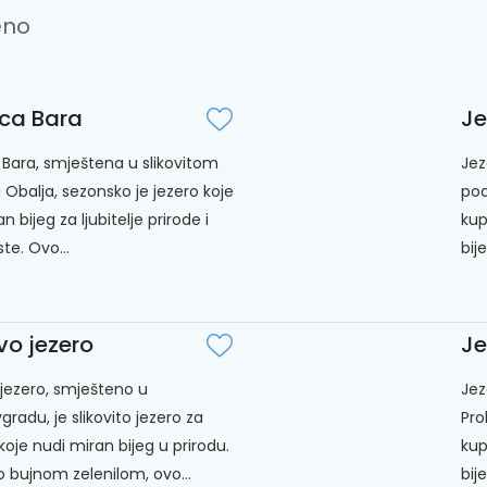
eno
ca Bara
Je
Bara, smještena u slikovitom
Jez
 Obalja, sezonsko je jezero koje
pod
n bijeg za ljubitelje prirode i
kup
te. Ovo...
bij
vo jezero
Je
jezero, smješteno u
Jez
radu, je slikovito jezero za
Pro
koje nudi miran bijeg u prirodu.
kup
 bujnom zelenilom, ovo...
bij