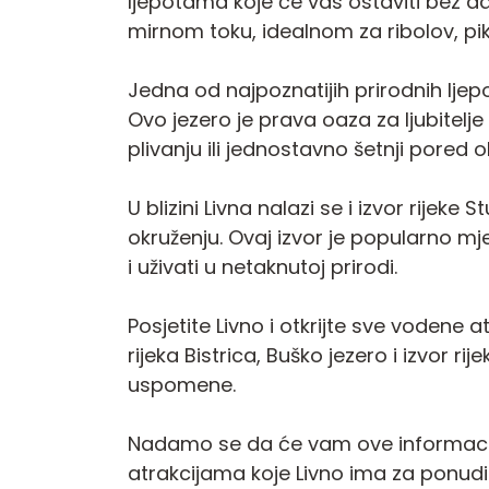
ljepotama koje će vas ostaviti bez dah
mirnom toku, idealnom za ribolov, pi
Jedna od najpoznatijih prirodnih ljepo
Ovo jezero je prava oaza za ljubitelje
plivanju ili jednostavno šetnji pored o
U blizini Livna nalazi se i izvor rijeke
okruženju. Ovaj izvor je popularno mj
i uživati u netaknutoj prirodi.
Posjetite Livno i otkrijte sve vodene 
rijeka Bistrica, Buško jezero i izvor r
uspomene.
Nadamo se da će vam ove informacije 
atrakcijama koje Livno ima za ponudit