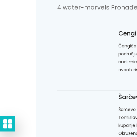
4 water-marvels Pronađ
Cengi
Čengića 
području
nudi mira
avanturis
Šarče
Šarčevo 
Tomislavg
kupanje 
Okruženo