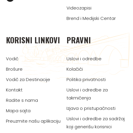
Videozapisi
Brend i Medijski Centar
KORISNI LINKOVI
PRAVNI
Vodič
Uslovi i odredbe
Brošure
Kolačići
Vodič za Destinacije
Politika privatnosti
Kontakt
Uslovi i odredbe za
takmičenja
Radite s nama
Izjava o pristupačnosti
Mapa sajta
Uslovi i odredbe za sadržaj
Preuzmite našu aplikaciju
koji generišu korisnici