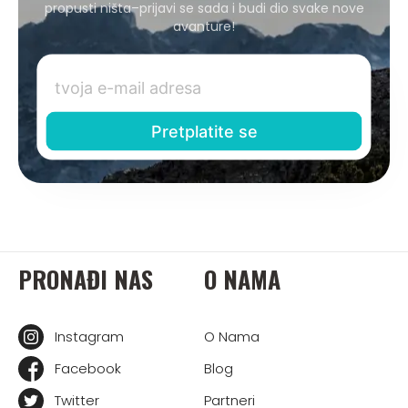
propusti ništa–prijavi se sada i budi dio svake nove
avanture!
PRONAĐI NAS
O NAMA
Instagram
O Nama
Facebook
Blog
Twitter
Partneri