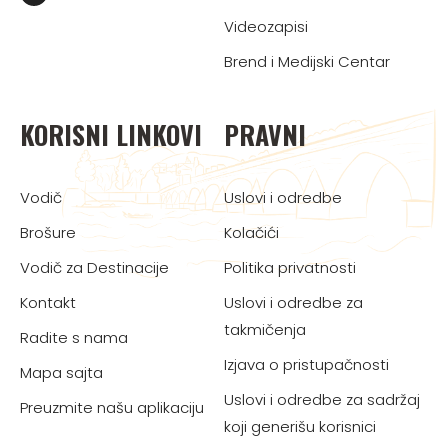
Videozapisi
Brend i Medijski Centar
KORISNI LINKOVI
PRAVNI
Vodič
Uslovi i odredbe
Brošure
Kolačići
Vodič za Destinacije
Politika privatnosti
Kontakt
Uslovi i odredbe za
takmičenja
Radite s nama
Izjava o pristupačnosti
Mapa sajta
Uslovi i odredbe za sadržaj
Preuzmite našu aplikaciju
koji generišu korisnici