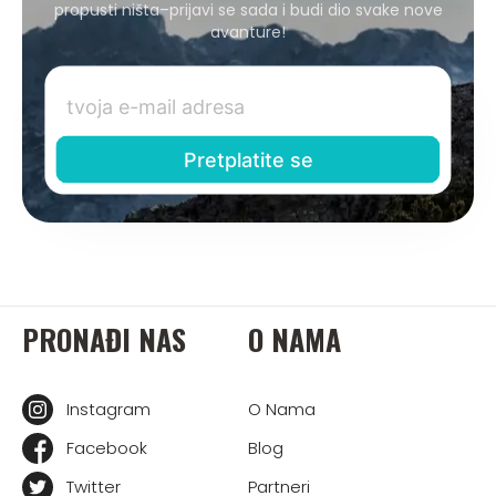
propusti ništa–prijavi se sada i budi dio svake nove
avanture!
PRONAĐI NAS
O NAMA
Instagram
O Nama
Facebook
Blog
Twitter
Partneri