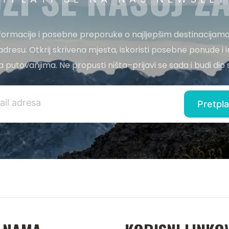
nformacije i posebne preporuke o najljepšim destinacijama
adresu. Otkrij skrivena mjesta, iskoristi posebne ponude i i
 za putovanjima. Ne propusti ništa–prijavi se sada i budi di