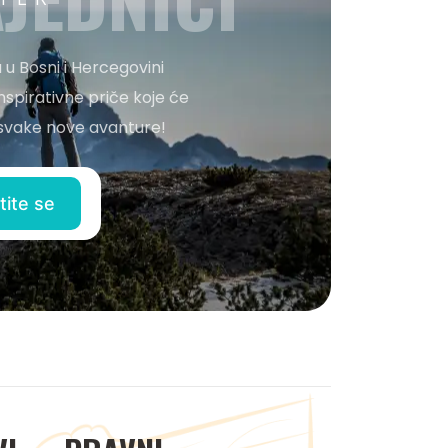
 u Bosni i Hercegovini
nspirativne priče koje će
o svake nove avanture!