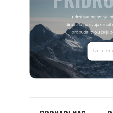
Primi sve najnovije i
direktno na svoju email 
probuditi tvoju želju