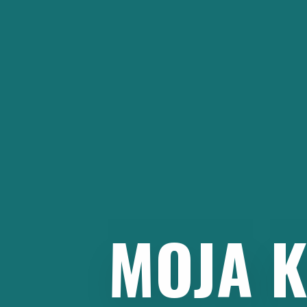
Preskoči
na
sadržaj
MOJA
K