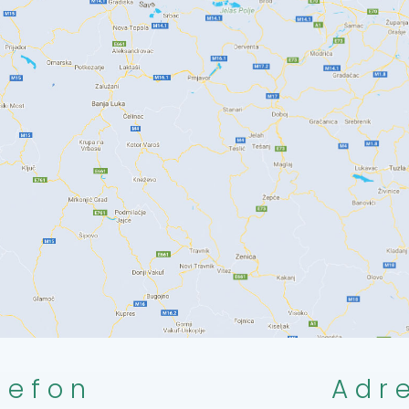
lefon
Adr