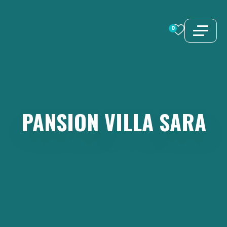
Preskoči
na
0
sadržaj
PANSION
VILLA
SARA