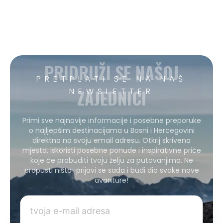
PRIDRUŽI SE NAŠOJ
PRETPLATI SE NA NAŠ
ZAJEDNICI
NEWSLETTER
Primi sve najnovije informacije i posebne preporuke
o najljepšim destinacijama u Bosni i Hercegovini
direktno na svoju email adresu. Otkrij skrivena
mjesta, iskoristi posebne ponude i inspirativne priče
koje će probuditi tvoju želju za putovanjima. Ne
propusti ništa–prijavi se sada i budi dio svake nove
avanture!