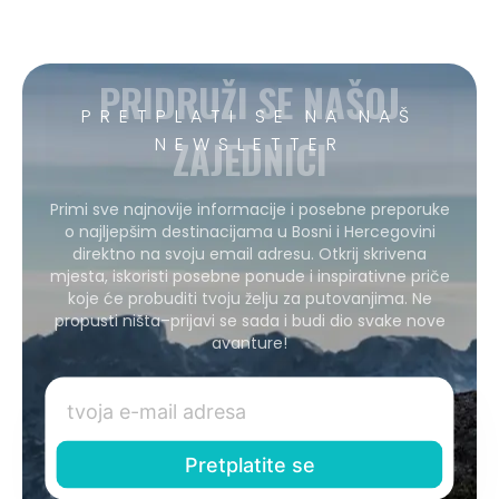
PRIDRUŽI SE NAŠOJ
PRETPLATI SE NA NAŠ
ZAJEDNICI
NEWSLETTER
Primi sve najnovije informacije i posebne preporuke
o najljepšim destinacijama u Bosni i Hercegovini
direktno na svoju email adresu. Otkrij skrivena
mjesta, iskoristi posebne ponude i inspirativne priče
koje će probuditi tvoju želju za putovanjima. Ne
propusti ništa–prijavi se sada i budi dio svake nove
avanture!