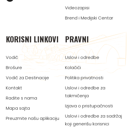
Videozapisi
Brend i Medijski Centar
KORISNI LINKOVI
PRAVNI
Vodič
Uslovi i odredbe
Brošure
Kolačići
Vodič za Destinacije
Politika privatnosti
Kontakt
Uslovi i odredbe za
takmičenja
Radite s nama
Izjava o pristupačnosti
Mapa sajta
Uslovi i odredbe za sadržaj
Preuzmite našu aplikaciju
koji generišu korisnici