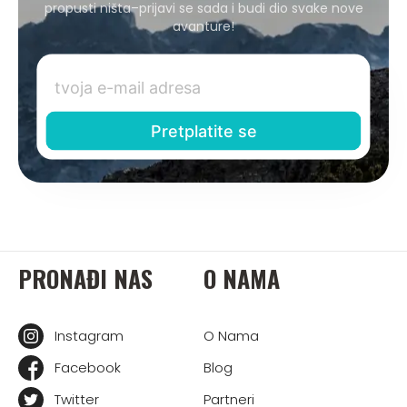
propusti ništa–prijavi se sada i budi dio svake nove
avanture!
PRONAĐI NAS
O NAMA
Instagram
O Nama
Facebook
Blog
Twitter
Partneri