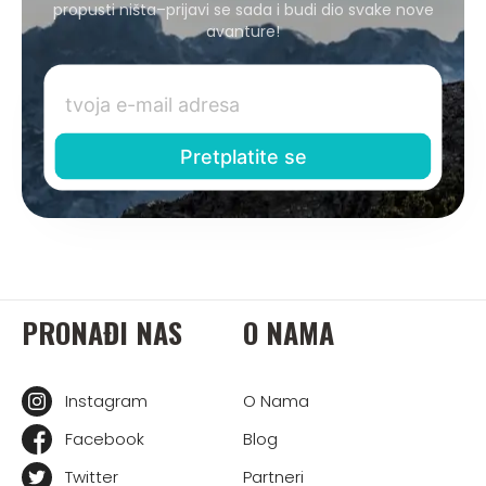
propusti ništa–prijavi se sada i budi dio svake nove
avanture!
PRONAĐI NAS
O NAMA
Instagram
O Nama
Facebook
Blog
Twitter
Partneri