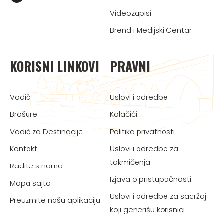
Videozapisi
Brend i Medijski Centar
KORISNI LINKOVI
PRAVNI
Vodič
Uslovi i odredbe
Brošure
Kolačići
Vodič za Destinacije
Politika privatnosti
Kontakt
Uslovi i odredbe za
takmičenja
Radite s nama
Izjava o pristupačnosti
Mapa sajta
Uslovi i odredbe za sadržaj
Preuzmite našu aplikaciju
koji generišu korisnici