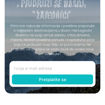
PRIDRUŽI SE NAŠOJ
PRETPLATI SE NA NAŠ
ZAJEDNICI
NEWSLETTER
Primi sve najnovije informacije i posebne preporuke
o najljepšim destinacijama u Bosni i Hercegovini
direktno na svoju email adresu. Otkrij skrivena
mjesta, iskoristi posebne ponude i inspirativne priče
koje će probuditi tvoju želju za putovanjima. Ne
propusti ništa–prijavi se sada i budi dio svake nove
avanture!