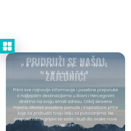
PRIDRUŽI SE NAŠOJ
PRETPLATI SE NA NAŠ
ZAJEDNICI
NEWSLETTER
Primi sve najnovije informacije i posebne preporuke
o najljepšim destinacijama u Bosni i Hercegovini
direktno na svoju email adresu. Otkrij skrivena
mjesta, iskoristi posebne ponude i inspirativne priče
koje će probuditi tvoju želju za putovanjima. Ne
propusti ništa–prijavi se sada i budi dio svake nove
avanture!