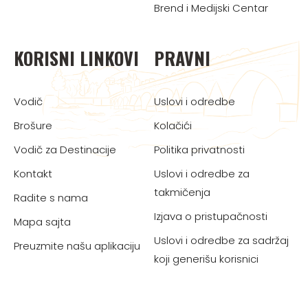
Brend i Medijski Centar
KORISNI LINKOVI
PRAVNI
Vodič
Uslovi i odredbe
Brošure
Kolačići
Vodič za Destinacije
Politika privatnosti
Kontakt
Uslovi i odredbe za
takmičenja
Radite s nama
Izjava o pristupačnosti
Mapa sajta
Uslovi i odredbe za sadržaj
Preuzmite našu aplikaciju
koji generišu korisnici