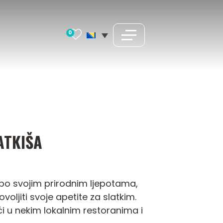
0
ATKIŠA
ji po svojim prirodnim ljepotama,
ljiti svoje apetite za slatkim.
i u nekim lokalnim restoranima i