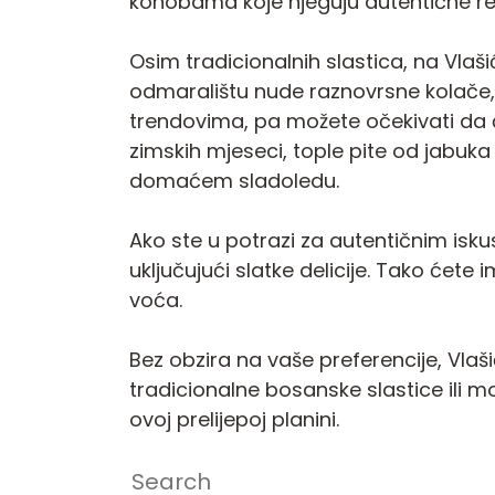
konobama koje njeguju autentične re
Osim tradicionalnih slastica, na Vlaš
odmaralištu nude raznovrsne kolače, t
trendovima, pa možete očekivati da ć
zimskih mjeseci, tople pite od jabuka
domaćem sladoledu.
Ako ste u potrazi za autentičnim is
uključujući slatke delicije. Tako ćet
voća.
Bez obzira na vaše preferencije, Vlaši
tradicionalne bosanske slastice ili m
ovoj prelijepoj planini.