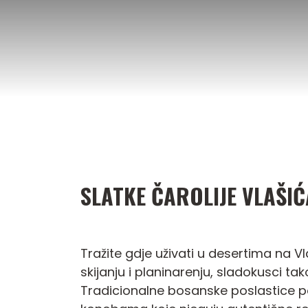
Preskoči
na
sadržaj
SLATKE ČAROLIJE VLAŠIĆ
Tražite gdje uživati u desertima na Vl
skijanju i planinarenju, sladokusci t
Tradicionalne bosanske poslastice po