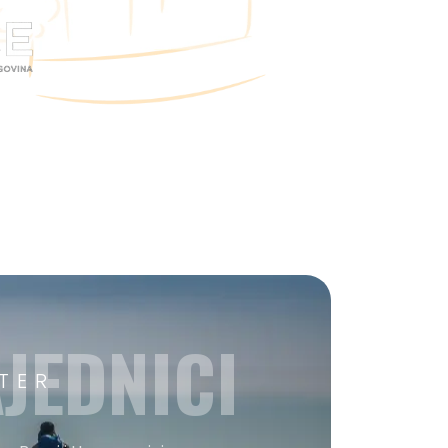
JEDNICI
TER