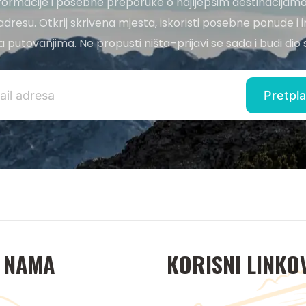
nformacije i posebne preporuke o najljepšim destinacijama
adresu. Otkrij skrivena mjesta, iskoristi posebne ponude i i
 za putovanjima. Ne propusti ništa–prijavi se sada i budi di
 NAMA
KORISNI LINKO