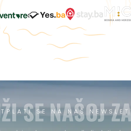
ŽI SE NAŠOJ ZA
ETPLATI SE NA NAŠ NEWSLET