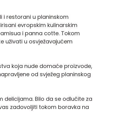
i i restorani u planinskom
irisani evropskim kulinarskim
tiramisua i panna cotte. Tokom
ete uživati u osvježavajućem
nstva koja nude domaće proizvode,
 napravljene od svježeg planinskog
m delicijama. Bilo da se odlučite za
 vas zadovoljiti tokom boravka na