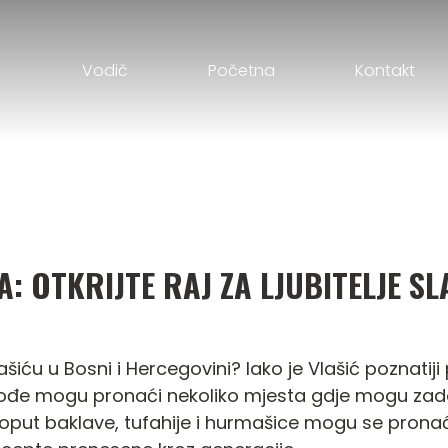
Vodič
Početna
Kontakt
A: OTKRIJTE RAJ ZA LJUBITELJE SL
ašiću u Bosni i Hercegovini? Iako je Vlašić poznati
akođe mogu pronaći nekoliko mjesta gdje mogu zadovo
put baklave, tufahije i hurmašice mogu se pronać