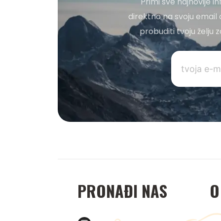
Primi sve najnovije i
direktno na svoju email 
probuditi tvoju želju
PRONAĐI NAS
O