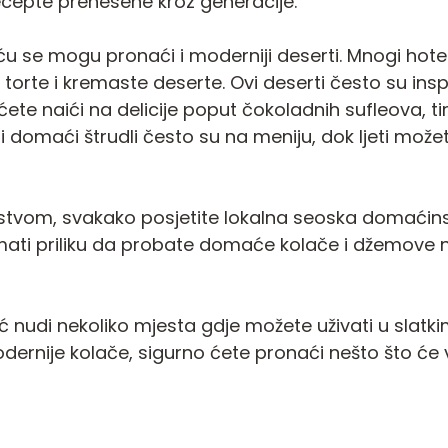
cepte prenesene kroz generacije.
iću se mogu pronaći i moderniji deserti. Mnogi hotel
orte i kremaste deserte. Ovi deserti često su insp
ete naići na delicije poput čokoladnih sufleova, 
 i domaći štrudli često su na meniju, dok ljeti mož
kustvom, svakako posjetite lokalna seoska domaći
e imati priliku da probate domaće kolače i džemove
ć nudi nekoliko mjesta gdje možete uživati u slatki
odernije kolače, sigurno ćete pronaći nešto što će