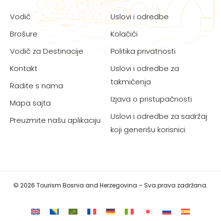
Vodič
Uslovi i odredbe
Brošure
Kolačići
Vodič za Destinacije
Politika privatnosti
Kontakt
Uslovi i odredbe za
takmičenja
Radite s nama
Izjava o pristupačnosti
Mapa sajta
Uslovi i odredbe za sadržaj
Preuzmite našu aplikaciju
koji generišu korisnici
© 2026 Tourism Bosnia and Herzegovina – Sva prava zadržana.