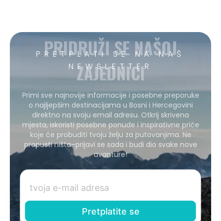
PRIDRUŽI SE NAŠOJ
PRETPLATI SE NA NAŠ
ZAJEDNICI
NEWSLETTER
Primi sve najnovije informacije i posebne preporuke
o najljepšim destinacijama u Bosni i Hercegovini
direktno na svoju email adresu. Otkrij skrivena
mjesta, iskoristi posebne ponude i inspirativne priče
koje će probuditi tvoju želju za putovanjima. Ne
propusti ništa–prijavi se sada i budi dio svake nove
avanture!